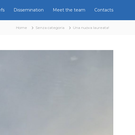
efs
Dissemination
Meet the team
Contacts
Home
Senza categoria
Una nuova laureata!