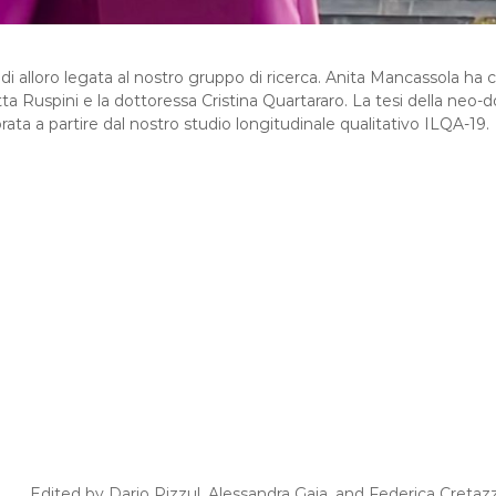
alloro legata al nostro gruppo di ricerca. Anita Mancassola ha con
tta Ruspini e la dottoressa Cristina Quartararo. La tesi della neo-
ata a partire dal nostro studio longitudinale qualitativo ILQA-19.
Edited by Dario Pizzul, Alessandra Gaia, and Federica Cretaz