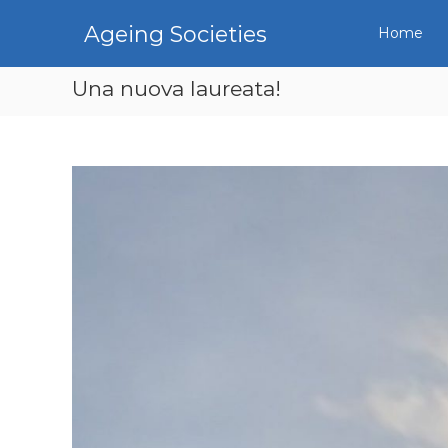
S
k
Ageing Societies
Home
i
p
Una nuova laureata!
t
o
c
o
n
t
e
n
t