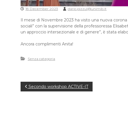
18 December 2023
dario.pizzul@unimib.it
Il mese di Novembre 2023 ha visto una nuova corona di 
sociali” con la supervisione della professoressa Elisabe
un approccio intersezionale e di genere”, è stata elabor
Ancora complimenti Anita!
Senza categoria
P
Secondo workshop ACTIVE-IT
o
s
t