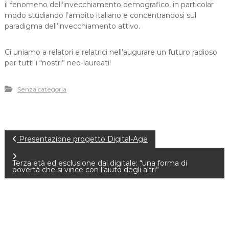
il fenomeno dell’invecchiamento demografico, in particolar
modo studiando l’ambito italiano e concentrandosi sul
paradigma dell’invecchiamento attivo.
Ci uniamo a relatori e relatrici nell’augurare un futuro radioso
per tutti i “nostri” neo-laureati!
Senza categoria
P
Presentazione progetto Digital-Age
o
Terza età ed esclusione dal digitale: “una forma di
povertà che si vince con l’aiuto degli altri”
s
t