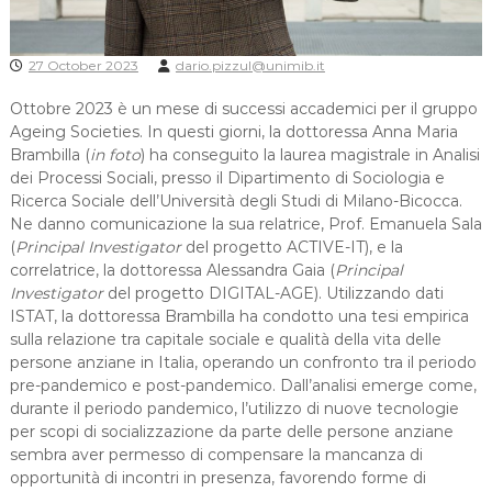
27 October 2023
dario.pizzul@unimib.it
Ottobre 2023 è un mese di successi accademici per il gruppo
Ageing Societies. In questi giorni, la dottoressa Anna Maria
Brambilla (
in foto
) ha conseguito la laurea magistrale in Analisi
dei Processi Sociali, presso il Dipartimento di Sociologia e
Ricerca Sociale dell’Università degli Studi di Milano-Bicocca.
Ne danno comunicazione la sua relatrice, Prof. Emanuela Sala
(
Principal Investigator
del progetto ACTIVE-IT), e la
correlatrice, la dottoressa Alessandra Gaia (
Principal
Investigator
del progetto DIGITAL-AGE). Utilizzando dati
ISTAT, la dottoressa Brambilla ha condotto una tesi empirica
sulla relazione tra capitale sociale e qualità della vita delle
persone anziane in Italia, operando un confronto tra il periodo
pre-pandemico e post-pandemico. Dall’analisi emerge come,
durante il periodo pandemico, l’utilizzo di nuove tecnologie
per scopi di socializzazione da parte delle persone anziane
sembra aver permesso di compensare la mancanza di
opportunità di incontri in presenza, favorendo forme di