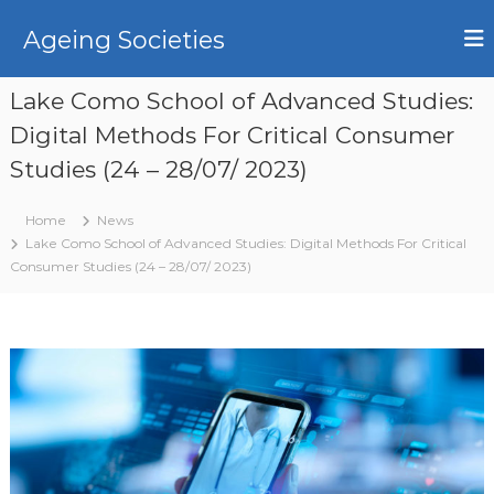
S
k
Ageing Societies
i
p
Lake Como School of Advanced Studies:
t
o
Digital Methods For Critical Consumer
c
Studies (24 – 28/07/ 2023)
o
n
t
Home
News
e
Lake Como School of Advanced Studies: Digital Methods For Critical
n
Consumer Studies (24 – 28/07/ 2023)
t