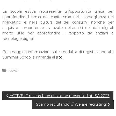
La scuola estiva rappresenta un’opportunità unica per
approfondire il tema del capitalismo della sorveglianza nel
marketing e nella cultura del dei consumi, nonché per
acquisire competenze avanzate nell’analisi dei dati digitali
molto utile per approfondire il rapporto tra anziani e
tecnologie digitali.
Per maggiori informazioni sulle modalità di registrazione alla
Summer School si rimanda al
sito
.
News
P
ACTIVE-IT research results to be presented at ISA 2023
Stiamo reclutando! // We are recruiting!
o