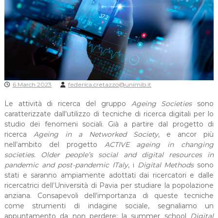
6 March 2023
federica.cretazzo@unimib.it
Le attività di ricerca del gruppo
Ageing Societies
sono
caratterizzate dall’utilizzo di tecniche di ricerca digitali per lo
studio dei fenomeni sociali. Già a partire dal progetto di
ricerca
Ageing in a Networked Society
, e ancor più
nell’ambito del progetto
ACTIVE ageing in changing
societies. Older people’s social and digital resources in
pandemic and post-pandemic ITaly
, i
Digital Methods
sono
stati e saranno ampiamente adottati dai ricercatori e dalle
ricercatrici dell’Università di Pavia per studiare la popolazione
anziana. Consapevoli dell’importanza di queste tecniche
come strumenti di indagine sociale, segnaliamo un
appuntamento da non perdere: la summer school
Digital